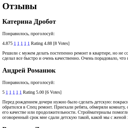
Отзывы
Катерина Дробот
Понравилось, проголосуй:
4.875
1
1
1
1
1
Rating 4.88 [8 Votes]
Решили с мужем делать постепенно ремонт в квартире, но не с
сделал все быстро и очень качественно. Очень порадовало, что 
Андрей Романюк
Понравилось, проголосуй:
5
1
1
1
1
1
Rating 5.00 [6 Votes]
Перед рождением дочери нужно было сделать детскую: покраси
обратился в Спец ремонт. Приехали ребята, обмеряли комнату, 
его качестве или продолжительности. Стройматериалы помогли
оговоренный срок мне сдали детскую такой, какой мы с женой 