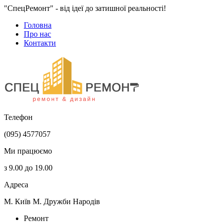
"СпецРемонт" - від ідеї до затишної реальності!
Головна
Про нас
Контакти
Телефон
(095) 4577057
Ми працюємо
з 9.00 до 19.00
Адреса
М. Київ М. Дружби Народів
Ремонт