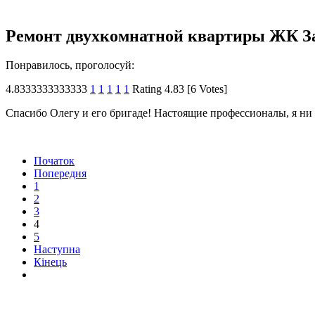
Ремонт двухкомнатной квартиры ЖК 
Понравилось, проголосуй:
4.8333333333333
1
1
1
1
1
Rating 4.83 [6 Votes]
Спасибо Олегу и его бригаде! Настоящие профессионалы, я ни 
Початок
Попередня
1
2
3
4
5
Наступна
Кінець