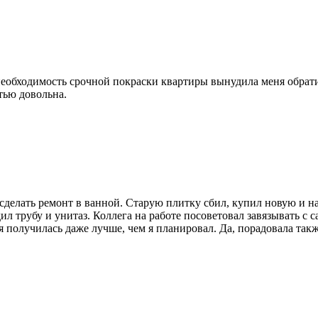
необходимость срочной покраски квартиры вынудила меня обрати
тью довольна.
елать ремонт в ванной. Старую плитку сбил, купил новую и начал
л трубу и унитаз. Коллега на работе посоветовал завязывать с 
я получилась даже лучше, чем я планировал. Да, порадовала так