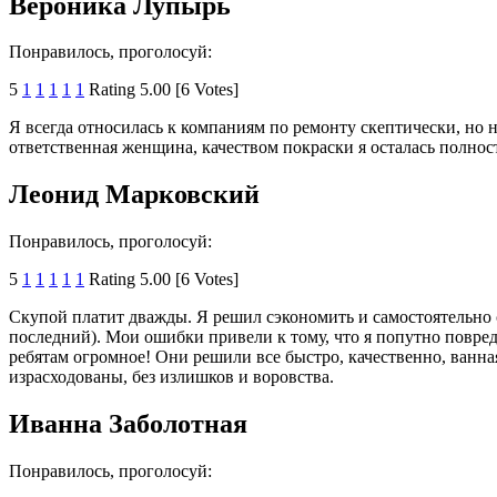
Вероника Лупырь
Понравилось, проголосуй:
5
1
1
1
1
1
Rating 5.00 [6 Votes]
Я всегда относилась к компаниям по ремонту скептически, но 
ответственная женщина, качеством покраски я осталась полнос
Леонид Марковский
Понравилось, проголосуй:
5
1
1
1
1
1
Rating 5.00 [6 Votes]
Скупой платит дважды. Я решил сэкономить и самостоятельно сд
последний). Мои ошибки привели к тому, что я попутно повреди
ребятам огромное! Они решили все быстро, качественно, ванна
израсходованы, без излишков и воровства.
Иванна Заболотная
Понравилось, проголосуй: