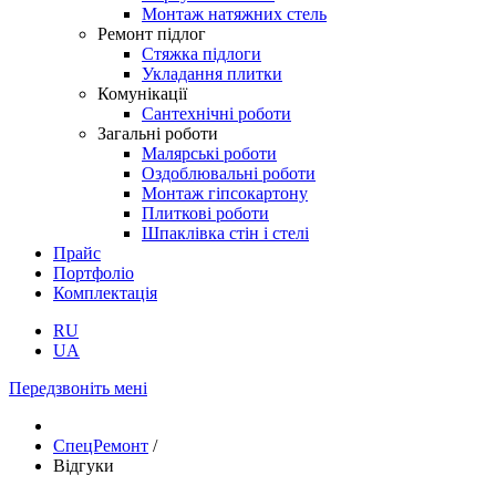
Монтаж натяжних стель
Ремонт підлог
Стяжка підлоги
Укладання плитки
Комунікації
Сантехнічні роботи
Загальні роботи
Малярські роботи
Оздоблювальні роботи
Монтаж гіпсокартону
Плиткові роботи
Шпаклівка стін і стелі
Прайс
Портфоліо
Комплектація
RU
UA
Передзвоніть мені
СпецРемонт
/
Відгуки