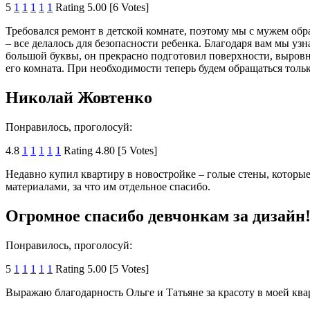
5
1
1
1
1
1
Rating 5.00 [6 Votes]
Требовался ремонт в детской комнате, поэтому мы с мужем обр
– все делалось для безопасности ребенка. Благодаря вам мы уз
большой буквы, он прекрасно подготовил поверхности, выровн
его комната. При необходимости теперь будем обращаться тольк
Николай Жовтенко
Понравилось, проголосуй:
4.8
1
1
1
1
1
Rating 4.80 [5 Votes]
Недавно купил квартиру в новостройке – голые стены, которы
материалами, за что им отдельное спасибо.
Огромное спасибо девчонкам за дизайн
Понравилось, проголосуй:
5
1
1
1
1
1
Rating 5.00 [5 Votes]
Выражаю благодарность Ольге и Татьяне за красоту в моей ква