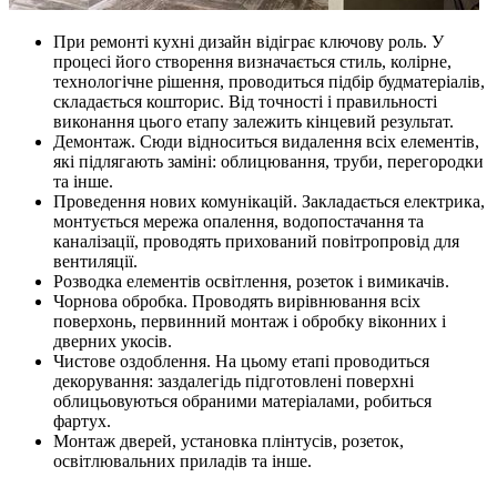
При ремонті кухні дизайн відіграє ключову роль. У
процесі його створення визначається стиль, колірне,
технологічне рішення, проводиться підбір будматеріалів,
складається кошторис. Від точності і правильності
виконання цього етапу залежить кінцевий результат.
Демонтаж. Сюди відноситься видалення всіх елементів,
які підлягають заміні: облицювання, труби, перегородки
та інше.
Проведення нових комунікацій. Закладається електрика,
монтується мережа опалення, водопостачання та
каналізації, проводять прихований повітропровід для
вентиляції.
Розводка елементів освітлення, розеток і вимикачів.
Чорнова обробка. Проводять вирівнювання всіх
поверхонь, первинний монтаж і обробку віконних і
дверних укосів.
Чистове оздоблення. На цьому етапі проводиться
декорування: заздалегідь підготовлені поверхні
облицьовуються обраними матеріалами, робиться
фартух.
Монтаж дверей, установка плінтусів, розеток,
освітлювальних приладів та інше.