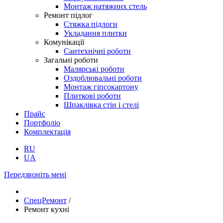
Монтаж натяжних стель
Ремонт підлог
Стяжка підлоги
Укладання плитки
Комунікації
Сантехнічні роботи
Загальні роботи
Малярські роботи
Оздоблювальні роботи
Монтаж гіпсокартону
Плиткові роботи
Шпаклівка стін і стелі
Прайс
Портфоліо
Комплектація
RU
UA
Передзвоніть мені
СпецРемонт
/
Ремонт кухні