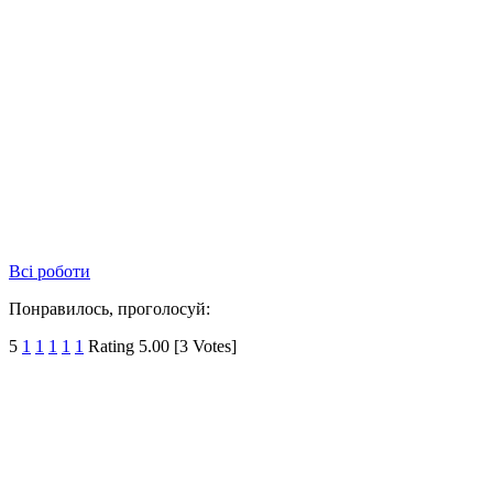
Всі роботи
Понравилось, проголосуй:
5
1
1
1
1
1
Rating 5.00 [3 Votes]