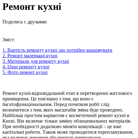
Ремонт кухні
Поделись с друзьями
Зміст:
1. Вартість ремонту кухні: що потрібно враховувати
2. Ремонт маленької кухні
3. Матеріали для ремонту кухні
4. Ціни ремонту кухні
5. Фото ремонт кухні
Ремонт кухні-відповідальний етап в перетворенні житлового
приміщення. Це пов'язано з тим, що воно є
багатофункціональним. Перед початком робіт слід
визначитися з тим, яких масштабів зміна буде проведено.
Найбільш простим варіантом є косметичний ремонт кухні в
Києві. Він включає тільки заміну облицювальних матеріалів.
При необхідності додатково міняти комунікації – це вже
капітальні роботи. Також може проводитися перепланування,
яка включає знесення або монтаж перегородок.