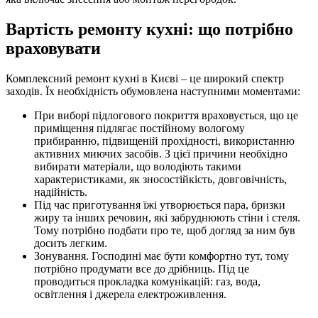
Вартість ремонту кухні: що потрібно
враховувати
Комплексний ремонт кухні в Києві – це широкий спектр
заходів. Їх необхідність обумовлена наступними моментами:
При виборі підлогового покриття враховується, що це
приміщення підлягає постійному вологому
прибиранню, підвищеній прохідності, використанню
активних миючих засобів. З цієї причини необхідно
вибирати матеріали, що володіють такими
характеристиками, як зносостійкість, довговічність,
надійність.
Під час приготування їжі утворюється пара, бризки
жиру та інших речовин, які забруднюють стіни і стеля.
Тому потрібно подбати про те, щоб догляд за ним був
досить легким.
Зонування. Господині має бути комфортно тут, тому
потрібно продумати все до дрібниць. Під це
проводиться прокладка комунікацій: газ, вода,
освітлення і джерела електроживлення.