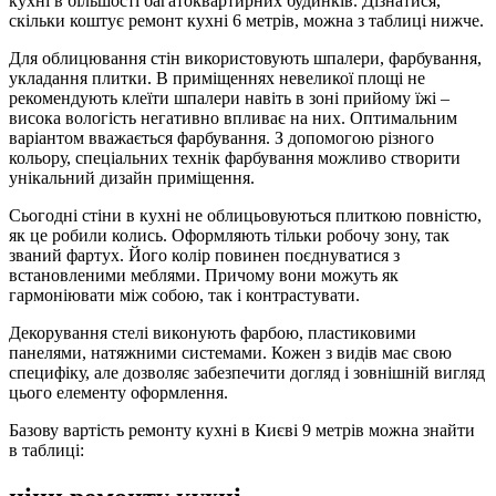
кухні в більшості багатоквартирних будинків. Дізнатися,
скільки коштує ремонт кухні 6 метрів, можна з таблиці нижче.
Для облицювання стін використовують шпалери, фарбування,
укладання плитки. В приміщеннях невеликої площі не
рекомендують клеїти шпалери навіть в зоні прийому їжі –
висока вологість негативно впливає на них. Оптимальним
варіантом вважається фарбування. З допомогою різного
кольору, спеціальних технік фарбування можливо створити
унікальний дизайн приміщення.
Сьогодні стіни в кухні не облицьовуються плиткою повністю,
як це робили колись. Оформляють тільки робочу зону, так
званий фартух. Його колір повинен поєднуватися з
встановленими меблями. Причому вони можуть як
гармоніювати між собою, так і контрастувати.
Декорування стелі виконують фарбою, пластиковими
панелями, натяжними системами. Кожен з видів має свою
специфіку, але дозволяє забезпечити догляд і зовнішній вигляд
цього елементу оформлення.
Базову вартість ремонту кухні в Києві 9 метрів можна знайти
в таблиці: