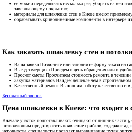
ее можно переделывать несколько раз, убирать на ней изъ
завершающему покрытию;
материалы для шпаклевки стен в Киеве имеют приемлемую
обрабатывать криволинейные компоненты в интерьере из 
Как заказать шпаклевку стен и потолк
Ваша заявка
Позвоните или заполните форму заказа на са
Выезд замерщика
Приедем в день обращения или в удобно
Просчет сметы
Просчитаем стоимость ремонта в течении 
Закупка материалов
Найдем дешевле чем в строительном 
Качественный ремонт
Выполним работу качественно и в 
Бесплатный звонок
Цена шпаклевки в Киеве: что входит в
Вначале участок подготавливают: очищают от лишних частиц, 
позволяющим предотвратить появление грибков, содержит адг
неровности, специалисты проводят выравнивание путем оштук