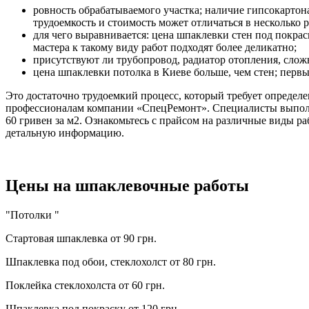
ровность обрабатываемого участка; наличие гипсокартон
трудоемкость и стоимость может отличаться в несколько р
для чего выравнивается: цена шпаклевки стен под покрас
мастера к такому виду работ подходят более деликатно;
присутствуют ли трубопровод, радиатор отопления, сло
цена шпаклевки потолка в Киеве больше, чем стен; первы
Это достаточно трудоемкий процесс, который требует определ
профессионалам компании «СпецРемонт». Специалисты выполня
60 гривен за м2. Ознакомьтесь с прайсом на различные виды р
детальную информацию.
Цены на шпаклевочные работы
"Потолки "
Стартовая шпаклевка
от 90 грн.
Шпаклевка под обои, стеклохолст
от 80 грн.
Поклейка стеклохолста
от 60 грн.
Шпаклевка под покраску
от 120 грн.