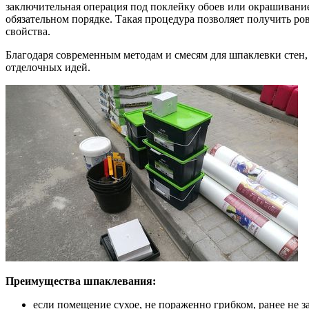
заключительная операция под поклейку обоев или окрашивание.
обязательном порядке. Такая процедура позволяет получить ро
свойства.
Благодаря современным методам и смесям для шпаклевки стен,
отделочных идей.
Преимущества шпаклевания:
если помещение сухое, не пораженно грибком, ранее не з