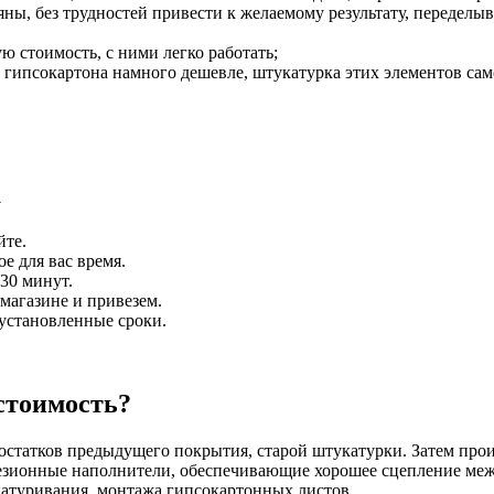
яны, без трудностей привести к желаемому результату, переделыв
 стоимость, с ними легко работать;
гипсокартона намного дешевле, штукатурка этих элементов самос
а
йте.
е для вас время.
30 минут.
магазине и привезем.
установленные сроки.
 стоимость?
остатков предыдущего покрытия, старой штукатурки. Затем прои
езионные наполнители, обеспечивающие хорошее сцепление меж
атуривания, монтажа гипсокартонных листов.