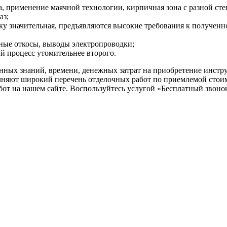
а, применение маячной технологии, кирпичная зона с разной ст
аз;
ку значительная, предъявляются высокие требования к полученн
жные откосы, выводы электропроводки;
й процесс утомительнее второго.
енных знаний, времени, денежных затрат на приобретение инстр
ют широкий перечень отделочных работ по приемлемой стоимос
абот на нашем сайте. Воспользуйтесь услугой «Бесплатный звоно